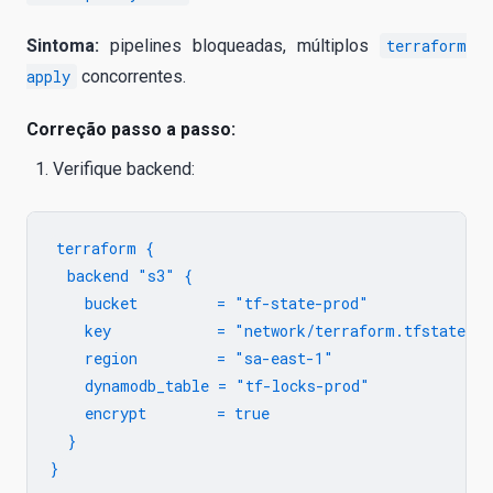
Sintoma:
pipelines bloqueadas, múltiplos
terraform
apply
concorrentes.
Correção passo a passo:
Verifique backend:
terraform {

  backend "s3" {

    bucket         = "tf-state-prod"

    key            = "network/terraform.tfstate"

    region         = "sa-east-1"

    dynamodb_table = "tf-locks-prod"

    encrypt        = true

  }
