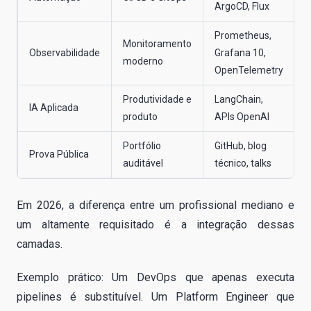
ArgoCD, Flux
p
Prometheus,
Monitoramento
Observabilidade
Grafana 10,
moderno
i
OpenTelemetry
Produtividade e
LangChain,
D
IA Aplicada
produto
APIs OpenAI
c
Portfólio
GitHub, blog
C
Prova Pública
auditável
técnico, talks
Em 2026, a diferença entre um profissional mediano e
um altamente requisitado é a integração dessas
camadas.
Exemplo prático: Um DevOps que apenas executa
pipelines é substituível. Um Platform Engineer que