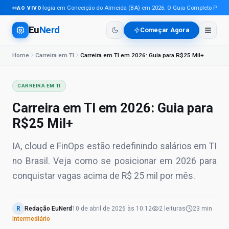
Tecnologia em Conceição do Almeida (BA) em 2026: O Guia Completo Para Pro
AO VIVO
Eu
Nerd
Começar Agora
Home
Carreira em TI
Carreira em TI em 2026: Guia para R$25 Mil+
CARREIRA EM TI
Carreira em TI em 2026: Guia para
R$25 Mil+
IA, cloud e FinOps estão redefinindo salários em TI
no Brasil. Veja como se posicionar em 2026 para
conquistar vagas acima de R$ 25 mil por mês.
R
Redação EuNerd
10 de abril de 2026
às
10:12
2
leituras
23 min
Intermediário