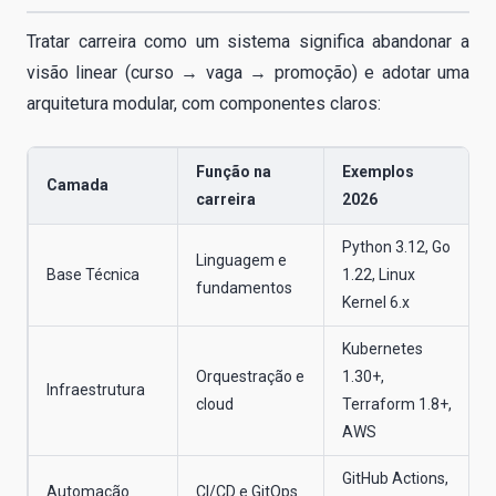
Tratar carreira como um sistema significa abandonar a
visão linear (curso → vaga → promoção) e adotar uma
arquitetura modular, com componentes claros:
Função na
Exemplos
Camada
carreira
2026
p
Python 3.12, Go
Linguagem e
Base Técnica
1.22, Linux
fundamentos
c
Kernel 6.x
Kubernetes
Orquestração e
1.30+,
Infraestrutura
cloud
Terraform 1.8+,
e
AWS
GitHub Actions,
Automação
CI/CD e GitOps