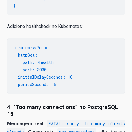
Adicione healthcheck no Kubernetes:
readinessProbe:

  httpGet:

    path: /health

    port: 3000

  initialDelaySeconds: 10

4. “Too many connections” no PostgreSQL
15
Mensagem real:
FATAL: sorry, too many clients
already
Causa raiz:
max_connections
alto demais