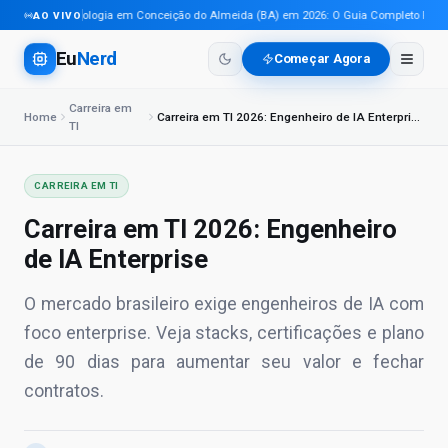
Tecnologia em Conceição do Almeida (BA) em 2026: O Guia Completo Para Pr
AO VIVO
Eu
Nerd
Começar Agora
Carreira em
Home
Carreira em TI 2026: Engenheiro de IA Enterprise
TI
CARREIRA EM TI
Carreira em TI 2026: Engenheiro
de IA Enterprise
O mercado brasileiro exige engenheiros de IA com
foco enterprise. Veja stacks, certificações e plano
de 90 dias para aumentar seu valor e fechar
contratos.