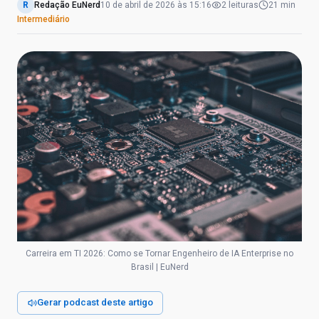
R
Redação EuNerd
10 de abril de 2026
às
15:16
2
leituras
21 min
Intermediário
Carreira em TI 2026: Como se Tornar Engenheiro de IA Enterprise no
Brasil | EuNerd
Gerar podcast deste artigo