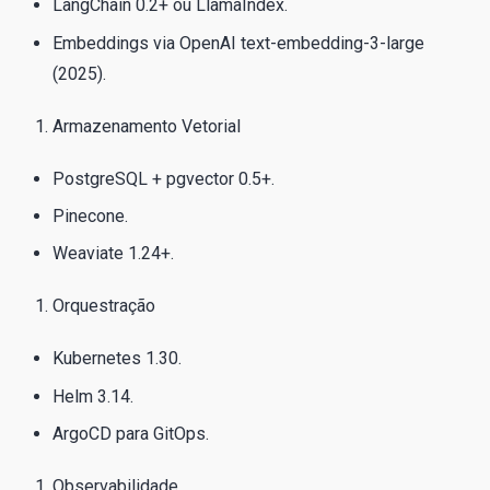
LangChain 0.2+ ou LlamaIndex.
Embeddings via OpenAI text-embedding-3-large
(2025).
Armazenamento Vetorial
PostgreSQL + pgvector 0.5+.
Pinecone.
Weaviate 1.24+.
Orquestração
Kubernetes 1.30.
Helm 3.14.
ArgoCD para GitOps.
Observabilidade