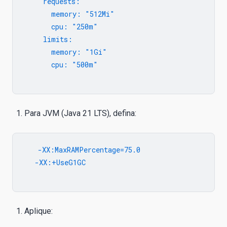
     requests:

       memory: "512Mi"

       cpu: "250m"

     limits:

       memory: "1Gi"

       cpu: "500m"

Para JVM (Java 21 LTS), defina:
   -XX:MaxRAMPercentage=75.0

   -XX:+UseG1GC

Aplique: