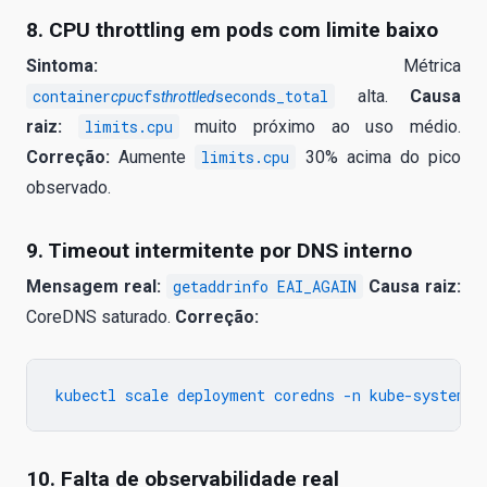
8. CPU throttling em pods com limite baixo
Sintoma:
Métrica
container
cfs
seconds_total
alta.
Causa
cpu
throttled
raiz:
limits.cpu
muito próximo ao uso médio.
Correção:
Aumente
limits.cpu
30% acima do pico
observado.
9. Timeout intermitente por DNS interno
Mensagem real:
getaddrinfo EAI_AGAIN
Causa raiz:
CoreDNS saturado.
Correção:
10. Falta de observabilidade real