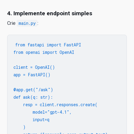
4. Implemente endpoint simples
Crie
main.py
:
from fastapi import FastAPI

from openai import OpenAI

client = OpenAI()

app = FastAPI()

@app.get("/ask")

def ask(q: str):

    resp = client.responses.create(

        model="gpt-4.1",

        input=q

    )
