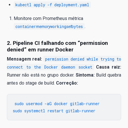
kubectl apply -f deployment.yaml
Monitore com Prometheus métrica
container
working
bytes
.
memory
set
2. Pipeline CI falhando com “permission
denied” em runner Docker
Mensagem real:
permission denied while trying to
connect to the Docker daemon socket
Causa raiz:
Runner não está no grupo docker.
Sintoma:
Build quebra
antes do stage de build.
Correção:
sudo usermod -aG docker gitlab-runner
