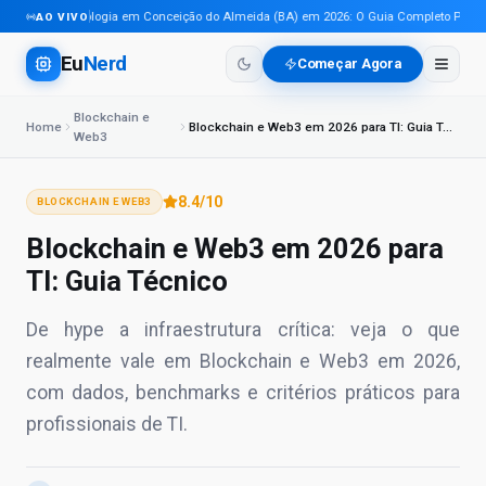
Tecnologia em Conceição do Almeida (BA) em 2026: O Guia Completo Para Pro
AO VIVO
Eu
Nerd
Começar Agora
Blockchain e
Home
Blockchain e Web3 em 2026 para TI: Guia Técnico
Web3
8.4
/10
BLOCKCHAIN E WEB3
Blockchain e Web3 em 2026 para
TI: Guia Técnico
De hype a infraestrutura crítica: veja o que
realmente vale em Blockchain e Web3 em 2026,
com dados, benchmarks e critérios práticos para
profissionais de TI.