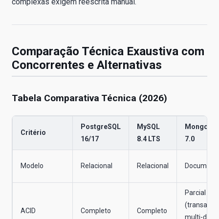
complexas exigem reescrita manual.
Comparação Técnica Exaustiva com
Concorrentes e Alternativas
Tabela Comparativa Técnica (2026)
PostgreSQL
MySQL
MongoDB
Critério
16/17
8.4 LTS
7.0
Modelo
Relacional
Relacional
Document
Parcial
(transaçõe
ACID
Completo
Completo
multi-doc