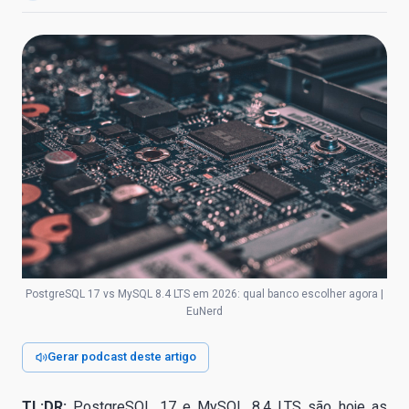
PostgreSQL 17 vs MySQL 8.4 LTS em 2026: qual banco escolher agora |
EuNerd
Gerar podcast deste artigo
TL;DR:
PostgreSQL 17 e MySQL 8.4 LTS são hoje as