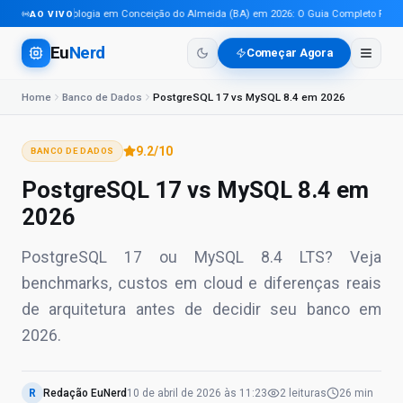
Tecnologia em Conceição do Almeida (BA) em 2026: O Guia Completo Para Pr
AO VIVO
Eu
Nerd
Começar Agora
Home
Banco de Dados
PostgreSQL 17 vs MySQL 8.4 em 2026
9.2
/10
BANCO DE DADOS
PostgreSQL 17 vs MySQL 8.4 em
2026
PostgreSQL 17 ou MySQL 8.4 LTS? Veja
benchmarks, custos em cloud e diferenças reais
de arquitetura antes de decidir seu banco em
2026.
R
Redação EuNerd
10 de abril de 2026
às
11:23
2
leituras
26 min