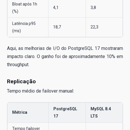
Bloat após 1h
4,1
3,8
(%)
Latência p95
18,7
22,3
(ms)
Aqui, as melhorias de I/O do PostgreSQL 17 mostraram
impacto claro. O ganho foi de aproximadamente 10% em
throughput.
Replicação
Tempo médio de failover manual:
PostgreSQL
MySQL 8.4
Métrica
17
LTS
Tempo failover