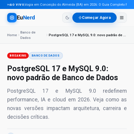
Tecnologia em Conceição do Almeida (BA) em 2026: O Guia Completo Para Pro
AO VIVO
Eu
Nerd
Começar Agora
Banco de
Home
PostgreSQL 17 e MySQL 9.0: novo padrão de Banco de Dados
Dados
BREAKING
BANCO DE DADOS
PostgreSQL 17 e MySQL 9.0:
novo padrão de Banco de Dados
PostgreSQL 17 e MySQL 9.0 redefinem
performance, IA e cloud em 2026. Veja como as
novas versões impactam arquitetura, carreira e
decisões críticas.