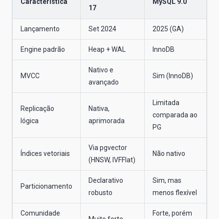
Característica
MySQL 9.0
17
Lançamento
Set 2024
2025 (GA)
Engine padrão
Heap + WAL
InnoDB
Nativo e
MVCC
Sim (InnoDB)
avançado
Limitada
Replicação
Nativa,
comparada ao
lógica
aprimorada
PG
Via pgvector
Índices vetoriais
Não nativo
(HNSW, IVFFlat)
Declarativo
Sim, mas
Particionamento
robusto
menos flexível
Comunidade
Forte, porém