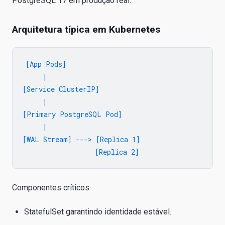
PostgreSQL 17 em produção real.
Arquitetura típica em Kubernetes
[App Pods]

     |

[Service ClusterIP]

     |

[Primary PostgreSQL Pod]

     |

[WAL Stream] ---> [Replica 1]

Componentes críticos:
StatefulSet garantindo identidade estável.