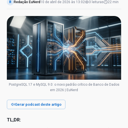
R
Redação EuNerd
10 de abril de 2026
às
13:02
3
leituras
22 min
PostgreSQL 17 e MySQL 9.0: o novo padrão crítico de Banco de Dados
em 2026 | EuNerd
Gerar podcast deste artigo
TL;DR: