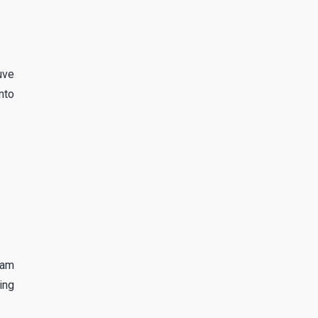
uve
nto
gam
ing