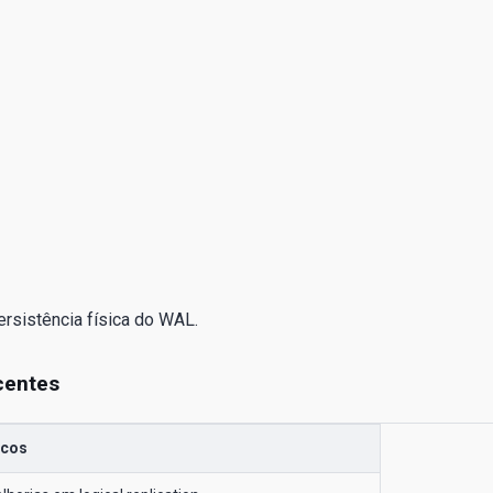
ersistência física do WAL.
centes
icos