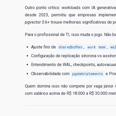
Outro ponto crítico: workloads com IA generati
desde 2023, permitiu que empresas impleme
pgvector 0.6+ trouxe melhorias significativas d
Para o profissional de TI, isso muda o jogo. Não 
Ajuste fino de
shared
,
work
mem
,
wa
buffers
Configuração de replicação síncrona vs assínc
Entendimento de WAL, checkpoints, autovacuu
Observabilidade com
pg
statements
e Pro
stat
Quem domina isso não compete por vaga júnior.
com salários acima de R$ 18.000 a R$ 30.000 mens