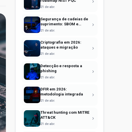
roadmap NIST PQC
21 de abr.
Segurança de cadeias de
suprimento: SBOM e
Sigstore
21 de abr.
Criptografia em 2026:
ataques e migração
21 de abr.
Detecção e resposta a
phishing
21 de abr.
DFIR em 2026:
metodologia integrada
21 de abr.
Threat hunting com MITRE
ATT&CK
21 de abr.