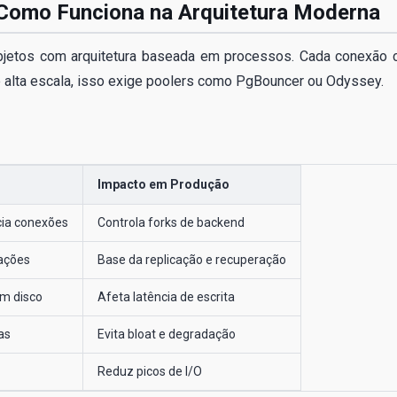
Como Funciona na Arquitetura Moderna
bjetos com arquitetura baseada em processos. Cada conexão c
alta escala, isso exige poolers como PgBouncer ou Odyssey.
Impacto em Produção
cia conexões
Controla forks de backend
sações
Base da replicação e recuperação
em disco
Afeta latência de escrita
as
Evita bloat e degradação
Reduz picos de I/O