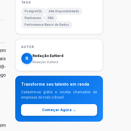
TAGS
PostgreSQL
Alta Disponibilidade
Replicacao
DBA
Performance Banco de Dados
AUTOR
 em
Redação EuNerd
ais
R
Redação EuNerd
DB-
ngo
Transforme seu talento em renda
Cadastre-se grátis e receba chamados de
empresas de todo o Brasil.
Começar Agora →
 em