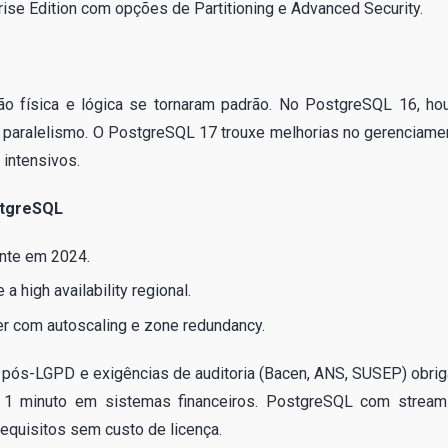
rise Edition com opções de Partitioning e Advanced Security.
o física e lógica se tornaram padrão. No PostgreSQL 16, ho
n e paralelismo. O PostgreSQL 17 trouxe melhorias no gerenciame
 intensivos.
stgreSQL
nte em 2024.
high availability regional.
r com autoscaling e zone redundancy.
es pós-LGPD e exigências de auditoria (Bacen, ANS, SUSEP) obri
1 minuto em sistemas financeiros. PostgreSQL com stream
requisitos sem custo de licença.