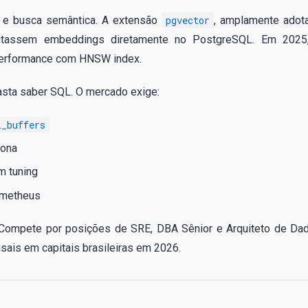
va e busca semântica. A extensão
pgvector
, amplamente adot
ntassem embeddings diretamente no PostgreSQL. Em 2025
e performance com HNSW index.
basta saber SQL. O mercado exige:
l_buffers
rona
m tuning
metheus
 Compete por posições de SRE, DBA Sênior e Arquiteto de Da
ais em capitais brasileiras em 2026.