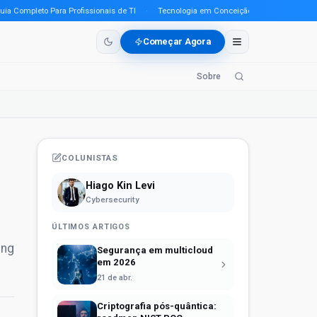
mpleto Para Profissionais de TI
·
Tecnologia em Conceição do Araguaia (PA) em 20
Começar Agora
Sobre
COLUNISTAS
Hiago Kin Levi
Cybersecurity
ÚLTIMOS ARTIGOS
ing
Segurança em multicloud
em 2026
21 de abr.
Criptografia pós-quântica: