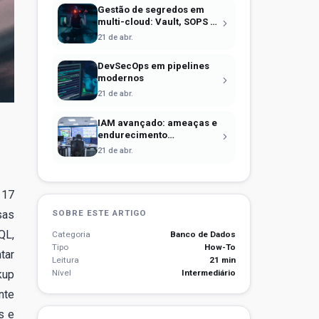
Gestão de segredos em
multi-cloud: Vault, SOPS e
identidade efêmera
21 de abr.
DevSecOps em pipelines
modernos
21 de abr.
IAM avançado: ameaças e
endurecimento
operacional
21 de abr.
 17
sas
SOBRE ESTE ARTIGO
QL,
Categoria
Banco de Dados
Tipo
How-To
tar
Leitura
21 min
kup
Nível
Intermediário
nte
s e