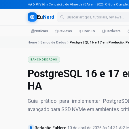
Tecnologia em Conceição do Almeida (BA) em 2026: O Guia Completo Para 
AO VIVO
Eu
Nerd
Notícias
Reviews
How-To
Hardware
Home
Banco de Dados
BANCO DE DADOS
PostgreSQL 16 e 17 
HA
Guia prático para implementar PostgreSQL
avançado para SSD NVMe em ambientes críti
Redação EuNerd
·
10 de abril de 2026
às
14:31
·
2
l
R