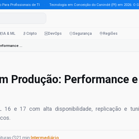
Profissionais de TI
·
Tecnologia em Conceição do Canindé (PI) em 2026: O Guia Co
IA & ML
Cripto
DevOps
Segurança
Regiões
PostgreSQL 16 e 17 em Produção: Performance e HA
em Produção: Performance e
 16 e 17 com alta disponibilidade, replicação e tun
cos.
eituras
·
21 min
·
Intermediário