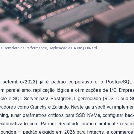
ia Completo de Performance, Replicação e HA em | EuNerd
setembro/2023) já é padrão corporativo e o PostgreSQL
m paralelismo, replicação lógica e otimizações de I/O. Empre
Oracle e SQL Server para PostgreSQL gerenciado (RDS, Cloud S
radores como Crunchy e Zalando. Neste guia você vai implemen
ing, tunar parâmetros críticos para SSD NVMe, configurar bac
automatizado com Patroni. Resultado prático: ambiente resilie
egundos — padrão exigido em 2026 para fintechs, e-commerce