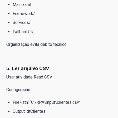
Main.xaml
Framework/
Services/
FallbackUI/
Organização evita débito técnico.
5. Ler arquivo CSV
Usar atividade Read CSV.
Configuração:
FilePath: “C:\RPA\input\clientes.csv”
Output: dtClientes