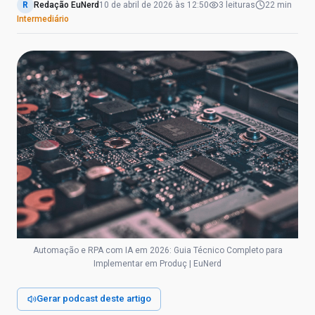
R
Redação EuNerd
10 de abril de 2026
às
12:50
3
leituras
22 min
Intermediário
Automação e RPA com IA em 2026: Guia Técnico Completo para
Implementar em Produç | EuNerd
Gerar podcast deste artigo