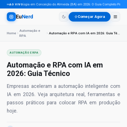
Tecnologia em Conceição do Almeida (BA) em 2026: O Guia Completo Para Prof
AO VIVO
Eu
Nerd
Começar Agora
Automação e
Home
Automação e RPA com IA em 2026: Guia Técnico
RPA
AUTOMAÇÃO E RPA
Automação e RPA com IA em
2026: Guia Técnico
Empresas aceleram a automação inteligente com
IA em 2026. Veja arquitetura real, ferramentas e
passos práticos para colocar RPA em produção
hoje.