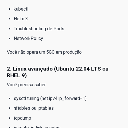
kubectl
Helm 3
Troubleshooting de Pods
NetworkPolicy
Você não opera um 5GC em produção.
2. Linux avançado (Ubuntu 22.04 LTS ou
RHEL 9)
Você precisa saber:
sysctl tuning (net.ipv4.ip_forward=1)
nftables ou iptables
tcpdump
ip route, ip link, ip netns