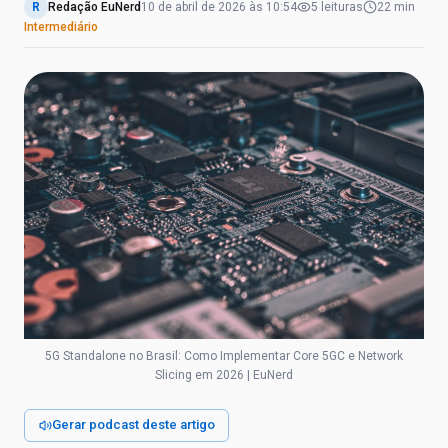
R
Redação EuNerd
10 de abril de 2026
às
10:54
5
leituras
22 min
Intermediário
5G Standalone no Brasil: Como Implementar Core 5GC e Network
Slicing em 2026 | EuNerd
Gerar podcast deste artigo