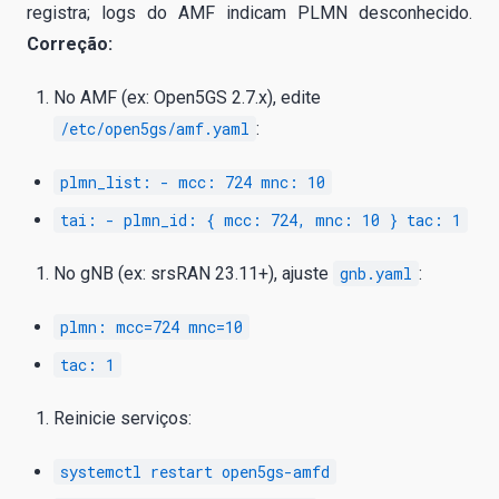
registra; logs do AMF indicam PLMN desconhecido.
Correção:
No AMF (ex: Open5GS 2.7.x), edite
/etc/open5gs/amf.yaml
:
plmn_list: - mcc: 724 mnc: 10
tai: - plmn_id: { mcc: 724, mnc: 10 } tac: 1
No gNB (ex: srsRAN 23.11+), ajuste
gnb.yaml
:
plmn: mcc=724 mnc=10
tac: 1
Reinicie serviços:
systemctl restart open5gs-amfd