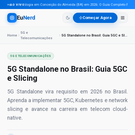
Tecnologia em Conceição do Almeida (BA) em 2026: O Guia Completo Para Pro
AO VIVO
Eu
Nerd
Começar Agora
5G e
Home
5G Standalone no Brasil: Guia 5GC e Slicing
Telecomunicações
5G E TELECOMUNICAÇÕES
5G Standalone no Brasil: Guia 5GC
e Slicing
5G Standalone vira requisito em 2026 no Brasil.
Aprenda a implementar 5GC, Kubernetes e network
slicing e avance na carreira em telecom cloud-
native.