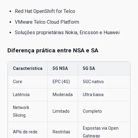
Red Hat OpenShift for Telco
VMware Telco Cloud Platform
Soluções proprietárias Nokia, Ericsson e Huawei
Diferença prática entre NSA e SA
Característica
5G NSA
5G SA
Core
EPC (4G)
5GC nativo
Latência
Moderada
Ultra baixa
Network
Limitado
Completo
Slicing
Expostas via Open
APIs de rede
Restritas
Gateway