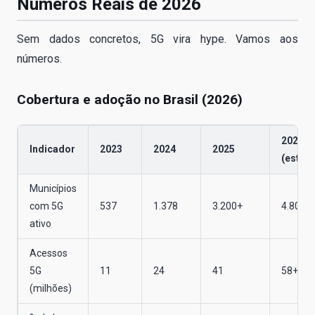
Números Reais de 2026
Sem dados concretos, 5G vira hype. Vamos aos
números.
Cobertura e adoção no Brasil (2026)
2026
Indicador
2023
2024
2025
(estim
Municípios
com 5G
537
1.378
3.200+
4.800+
ativo
Acessos
5G
11
24
41
58+
(milhões)