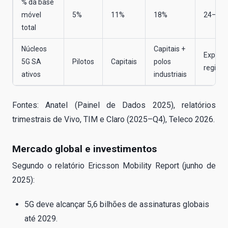
% da base
móvel
5%
11%
18%
24–27
total
Núcleos
Capitais +
Expans
5G SA
Pilotos
Capitais
polos
regiona
ativos
industriais
Fontes: Anatel (Painel de Dados 2025), relatórios
trimestrais de Vivo, TIM e Claro (2025–Q4), Teleco 2026.
Mercado global e investimentos
Segundo o relatório Ericsson Mobility Report (junho de
2025):
5G deve alcançar 5,6 bilhões de assinaturas globais
até 2029.