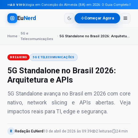
Tecnologia em Conceição do Almeida (BA) em 2026: O Guia Completo Para Pro
AO VIVO
Eu
Nerd
Começar Agora
5G e
Home
5G Standalone no Brasil 2026: Arquitetura e APIs
Telecomunicações
BREAKING
5G E TELECOMUNICAÇÕES
5G Standalone no Brasil 2026:
Arquitetura e APIs
5G Standalone avança no Brasil em 2026 com core
nativo, network slicing e APIs abertas. Veja
impactos reais para TI, edge e segurança.
R
Redação EuNerd
10 de abril de 2026
às
09:39
2
leituras
24 min