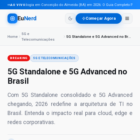
Tecnologia em Conceição do Almeida (BA) em 2026: O Guia Completo Para Pro
AO VIVO
Eu
Nerd
Começar Agora
5G e
Home
5G Standalone e 5G Advanced no Brasil
Telecomunicações
BREAKING
5G E TELECOMUNICAÇÕES
5G Standalone e 5G Advanced no
Brasil
Com 5G Standalone consolidado e 5G Advanced
chegando, 2026 redefine a arquitetura de TI no
Brasil. Entenda o impacto real para cloud, edge e
redes corporativas.