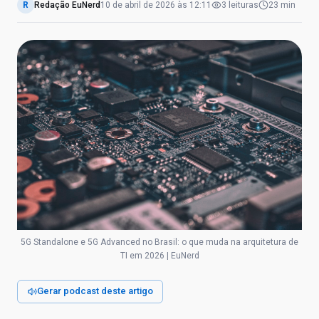
R
Redação EuNerd
10 de abril de 2026
às
12:11
3
leituras
23 min
5G Standalone e 5G Advanced no Brasil: o que muda na arquitetura de
TI em 2026 | EuNerd
Gerar podcast deste artigo