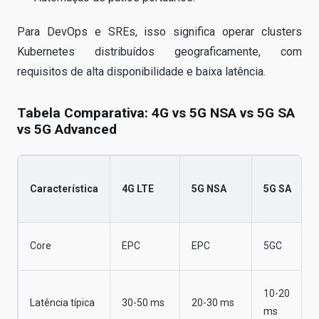
Para DevOps e SREs, isso significa operar clusters
Kubernetes distribuídos geograficamente, com
requisitos de alta disponibilidade e baixa latência.
Tabela Comparativa: 4G vs 5G NSA vs 5G SA
vs 5G Advanced
Característica
4G LTE
5G NSA
5G SA
Core
EPC
EPC
5GC
10-20
Latência típica
30-50 ms
20-30 ms
ms