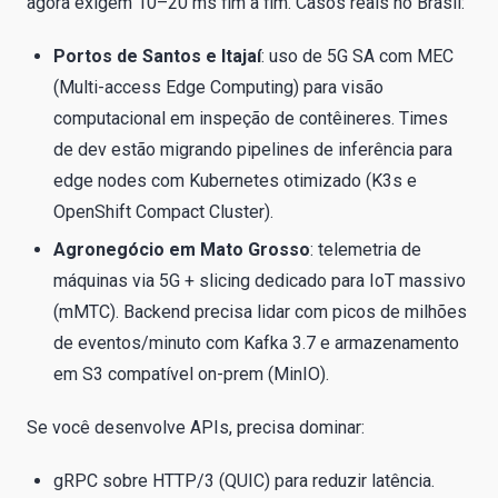
agora exigem 10–20 ms fim a fim. Casos reais no Brasil:
Portos de Santos e Itajaí
: uso de 5G SA com MEC
(Multi-access Edge Computing) para visão
computacional em inspeção de contêineres. Times
de dev estão migrando pipelines de inferência para
edge nodes com Kubernetes otimizado (K3s e
OpenShift Compact Cluster).
Agronegócio em Mato Grosso
: telemetria de
máquinas via 5G + slicing dedicado para IoT massivo
(mMTC). Backend precisa lidar com picos de milhões
de eventos/minuto com Kafka 3.7 e armazenamento
em S3 compatível on-prem (MinIO).
Se você desenvolve APIs, precisa dominar:
gRPC sobre HTTP/3 (QUIC) para reduzir latência.